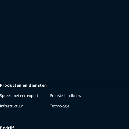
Schrijf je in voor de Topcon nieuwsbrief
Ontvang het laatste nieuws van Topcon.
Al lid? Log in of maak gratis een account aan.
Aanmelden
Geen lid?
Maak een gratis Topcon account aan
Producten en diensten
Spreek met een expert
Precisie Landbouw
Infrastructuur
Technologie
Bedrijf