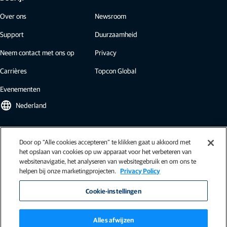
Over ons
Newsroom
Support
Duurzaamheid
Neem contact met ons op
Privacy
Carrières
Topcon Global
Evenementen
language
Nederland
Topcon-nieuwsbrief
Door op “Alle cookies accepteren” te klikken gaat u akkoord met
het opslaan van cookies op uw apparaat voor het verbeteren van
Onze nieuwsbrieven bevatten het laatste nieuws van Topcon:
websitenavigatie, het analyseren van websitegebruik en om ons te
casestudies, inzichten in de bedrijfstak, persberichten en meer.
helpen bij onze marketingprojecten.
Privacy Policy
Inschrijven
Cookie-instellingen
Alles afwijzen