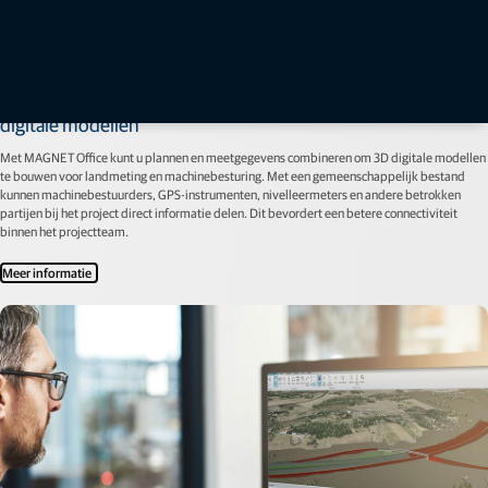
Office Software and Services
MAGNET Office voegt plannen en meetgegevens samen tot
digitale modellen
Met MAGNET Office kunt u plannen en meetgegevens combineren om 3D digitale modellen
te bouwen voor landmeting en machinebesturing. Met een gemeenschappelijk bestand
kunnen machinebestuurders, GPS-instrumenten, nivelleermeters en andere betrokken
partijen bij het project direct informatie delen. Dit bevordert een betere connectiviteit
binnen het projectteam.
Meer informatie