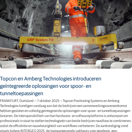
Topcon en Amberg Technologies introduceren
geïntegreerde oplossingen voor spoor- en
tunneltoepassingen
FRANKFURT, Duitsland — 7 oktober 2025 — Topcon Positioning Systems en Amberg
Technologies kondigen vandaag aan dat de bedrijven een samenwerkingsovereenkomst
hebben gesloten en volledig geïntegreerde oplossingen voor spoor- en tunneltoepassingen
lanceren. De interoperabiliteit van hun hardware- en softwareplatforms is ontworpen om
professionals in staat te stellen technologieën van beide bedrijven naadloos te combineren,
zodat de efficiëntie en nauwkeurigheid van workflows verbeteren. De aankondiging vond
plaats tijdens INTERGEO 2025, de toonaangevende vakbeurs voor geodesie, geo-