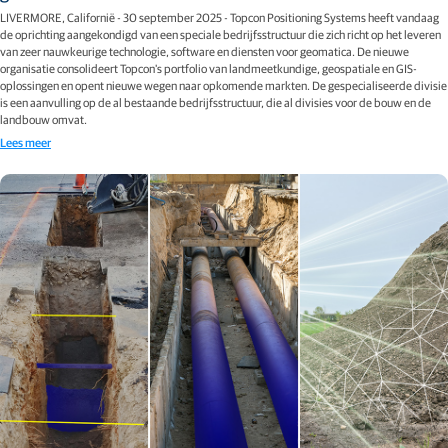
LIVERMORE, Californië - 30 september 2025 - Topcon Positioning Systems heeft vandaag
de oprichting aangekondigd van een speciale bedrijfsstructuur die zich richt op het leveren
van zeer nauwkeurige technologie, software en diensten voor geomatica. De nieuwe
organisatie consolideert Topcon's portfolio van landmeetkundige, geospatiale en GIS-
oplossingen en opent nieuwe wegen naar opkomende markten. De gespecialiseerde divisie
is een aanvulling op de al bestaande bedrijfsstructuur, die al divisies voor de bouw en de
landbouw omvat.
Lees meer