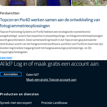
Persberichten
Topcon en Pix4D werken samen aan de ontwikkeling van
fotogrammetrieoplossingen
Topcon Positioning Systems en Pix4D hebben een strategische overeenkomst
aangekondigd, waarin hun expertise in plaatsbepalings- en fotogrammetrieoplossingen
wordt gecombineerd. Deze samenwerking houdt in dat Topcon een geautoriseerde
distributeur wordt van de fotogrammetriesoftware-portfolio van Pix4D en daarmee zijn
klanten nog bredere toegang biedt tot hoognauwkeurige positionerings- en 3D-
mappingtechnologieën.
Lees meer
Al lid? Log in of maak gratis een account aan.
Aanmelden
Geen lid?
Maak een gratis Topcon account aan
Producten en diensten
Spreek met een expert
Precisie Landbouw