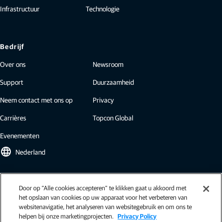
Infrastructuur
Technologie
Bedrijf
Over ons
Newsroom
Support
Duurzaamheid
Neem contact met ons op
Privacy
Carrières
Topcon Global
Evenementen
language
Nederland
Topcon-nieuwsbrief
Door op “Alle cookies accepteren” te klikken gaat u akkoord met
het opslaan van cookies op uw apparaat voor het verbeteren van
Onze nieuwsbrieven bevatten het laatste nieuws van Topcon:
websitenavigatie, het analyseren van websitegebruik en om ons te
casestudies, inzichten in de bedrijfstak, persberichten en meer.
helpen bij onze marketingprojecten.
Privacy Policy