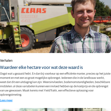
Verhalen
Waardeer elke hectare voor wat deze waard is
Oogst wat u gezaaid hebt. En dan bij voorkeur op een efficiënte manier, precies op het juiste
moment en met een zo groot mogelijke opbrengst. Iedereen die in de landbouw werkt,
weet dat dit een uitdaging kan zijn. Weersinvloeden, bodemomstandigheden, beschikbare
middelen: al deze variabelen kunnen een invloed hebben op de kostprijs en de opbrengst
van uw gewassen. Maak kennis met YieldTrakk, een effectieve oplossing voor
opbrengstmeting.
Lees meer