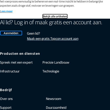
het voerproces eenvoudig te beheren en een real-time inzicht te hebben in belangrijke
aspecten zoals droge stof, restvoer en leveringen van groepen.
Lees meer
Bekijk alle artikelen
Al lid? Log in of maak gratis een account aan.
Aanmelden
Geen lid?
Maak een gratis Topcon account aan
Producten en diensten
Spreek met een expert
Precisie Landbouw
Infrastructuur
Technologie
Bedrijf
Over ons
Newsroom
Support
Duurzaamheid