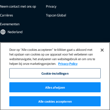
Neem contact met ons op
Privacy
Carrières
Topcon Global
Evenementen
language
Nederland
Topcon-nieuwsbrief
Door op “Alle cookies accepteren” te klikken gaat u akkoord met
het opslaan van cookies op uw apparaat voor het verbeteren van
Onze nieuwsbrieven bevatten het laatste nieuws van Topcon:
websitenavigatie, het analyseren van websitegebruik en om ons te
casestudies, inzichten in de bedrijfstak, persberichten en meer.
helpen bij onze marketingprojecten.
Privacy Policy
Inschrijven
Cookie-instellingen
Alles afwijzen
Algemene leveringsvoorwaarden (NL)
|
Algemene voorwaarden (EU)
|
Alle cookies accepteren
Algemene voorwaarden (EU - Ag)
|
ISO-9001
|
Gedragscode
©Copyright Topcon 2026. Alle rechten voorbehouden