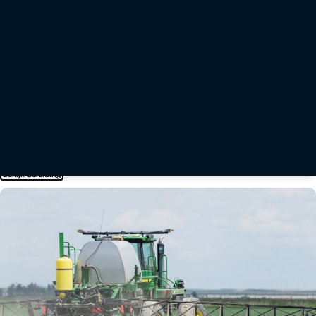
Sturen van machines
Topcon biedt complete geleidings- en automatische besturingsoplossingen die zijn
afgestemd op uw bedrijf. Leer meer over hoe de positioneringstechnologie van Topcon aan
uw behoeften kan voldoen.
Bekijk Geleiding