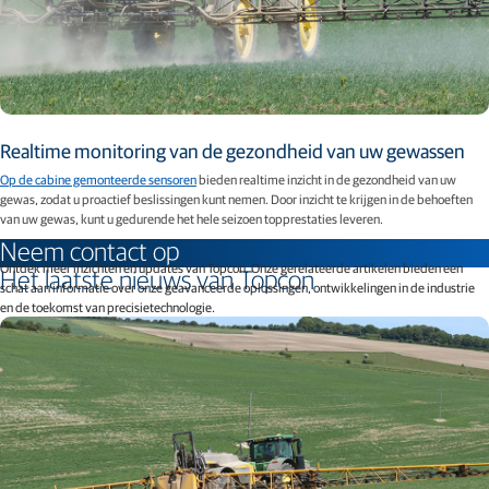
Realtime monitoring van de gezondheid van uw gewassen
Op de cabine gemonteerde sensoren
bieden realtime inzicht in de gezondheid van uw
gewas, zodat u proactief beslissingen kunt nemen. Door inzicht te krijgen in de behoeften
van uw gewas, kunt u gedurende het hele seizoen topprestaties leveren.
Neem contact op
Ontdek meer inzichten en updates van Topcon. Onze gerelateerde artikelen bieden een
Het laatste nieuws van Topcon
schat aan informatie over onze geavanceerde oplossingen, ontwikkelingen in de industrie
en de toekomst van precisietechnologie.