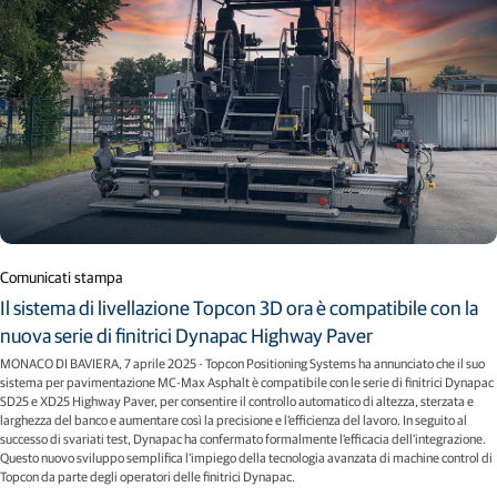
Comunicati stampa
Il sistema di livellazione Topcon 3D ora è compatibile con la
nuova serie di finitrici Dynapac Highway Paver
MONACO DI BAVIERA, 7 aprile 2025 - Topcon Positioning Systems ha annunciato che il suo
sistema per pavimentazione MC-Max Asphalt è compatibile con le serie di finitrici Dynapac
SD25 e XD25 Highway Paver, per consentire il controllo automatico di altezza, sterzata e
larghezza del banco e aumentare così la precisione e l'efficienza del lavoro. In seguito al
successo di svariati test, Dynapac ha confermato formalmente l'efficacia dell'integrazione.
Questo nuovo sviluppo semplifica l'impiego della tecnologia avanzata di machine control di
Topcon da parte degli operatori delle finitrici Dynapac.