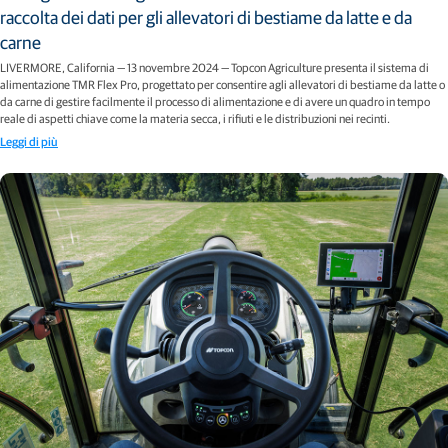
raccolta dei dati per gli allevatori di bestiame da latte e da
carne
LIVERMORE, California — 13 novembre 2024 — Topcon Agriculture presenta il sistema di
alimentazione TMR Flex Pro, progettato per consentire agli allevatori di bestiame da latte o
da carne di gestire facilmente il processo di alimentazione e di avere un quadro in tempo
reale di aspetti chiave come la materia secca, i rifiuti e le distribuzioni nei recinti.
Leggi di più