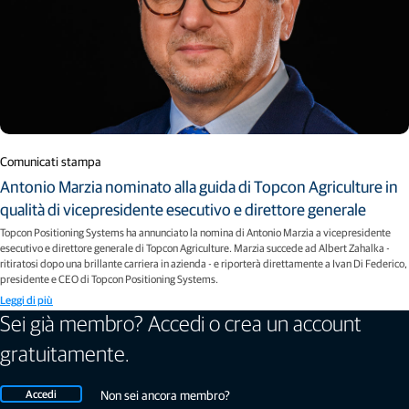
Comunicati stampa
Antonio Marzia nominato alla guida di Topcon Agriculture in
qualità di vicepresidente esecutivo e direttore generale
Topcon Positioning Systems ha annunciato la nomina di Antonio Marzia a vicepresidente
esecutivo e direttore generale di Topcon Agriculture. Marzia succede ad Albert Zahalka -
ritiratosi dopo una brillante carriera in azienda - e riporterà direttamente a Ivan Di Federico,
presidente e CEO di Topcon Positioning Systems.
Leggi di più
Sei già membro? Accedi o crea un account
gratuitamente.
Accedi
Non sei ancora membro?