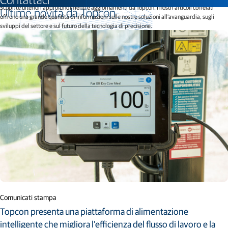
Contattaci
Scoprite ulteriori approfondimenti e aggiornamenti da Topcon. I nostri articoli correlati
Ultime novità da Topcon
offrono una grande quantità di informazioni sulle nostre soluzioni all'avanguardia, sugli
sviluppi del settore e sul futuro della tecnologia di precisione.
Comunicati stampa
Topcon presenta una piattaforma di alimentazione
intelligente che migliora l'efficienza del flusso di lavoro e la