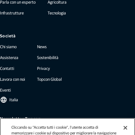
Parla con un esperto
Agricoltura
Infrastrutture
Tecnologia
Società
Chi siamo
News
Assistenza
Sostenibilità
Contatti
Privacy
Lavora con noi
Topcon Global
Eventi
language
Italia
Newsletter Topcon
Cliccando su “Accetta tutti i cookie”, l'utente accetta di
Le nostre newsletter includono le ultime notizie di Topcon: case study,
memorizzare i cookie sul dispositivo per migliorare la navigazione
approfondimenti di settore, comunicati stampa e altro ancora.