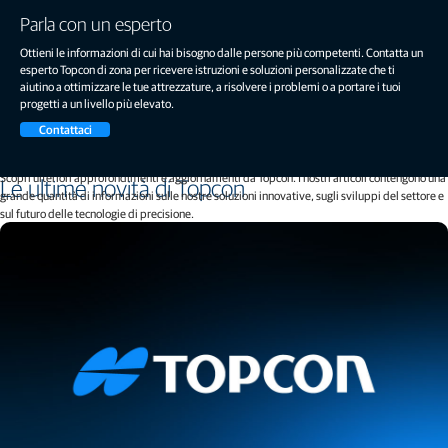
Parla con un esperto
Ottieni le informazioni di cui hai bisogno dalle persone più competenti. Contatta un
esperto Topcon di zona per ricevere istruzioni e soluzioni personalizzate che ti
aiutino a ottimizzare le tue attrezzature, a risolvere i problemi o a portare i tuoi
progetti a un livello più elevato.
Contattaci
Scopri ulteriori approfondimenti e aggiornamenti da Topcon. I nostri articoli contengono una
Le ultime novità di Topcon
grande quantità di informazioni sulle nostre soluzioni innovative, sugli sviluppi del settore e
sul futuro delle tecnologie di precisione.