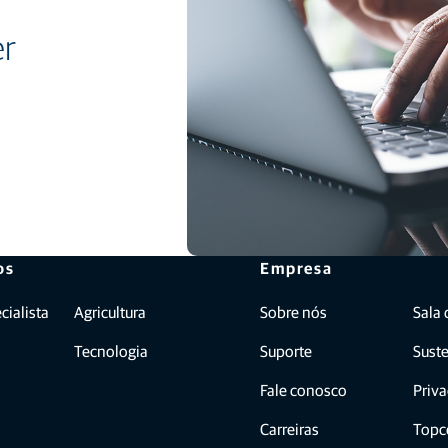
er
os
Empresa
ialista
Agricultura
Sobre nós
Sala
Tecnologia
Suporte
Sust
Fale conosco
Priv
Carreiras
Topc