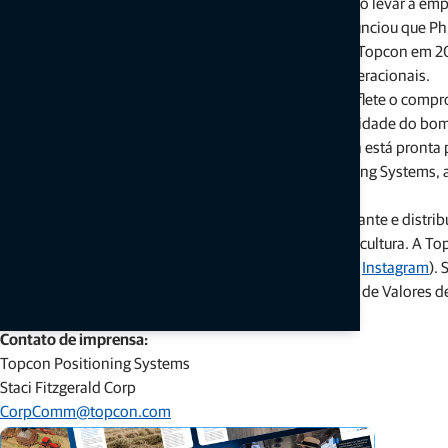
excelência operacional e soluções de nível mundial vão levar a em
Além da transição na liderança, a Topcon também anunciou que Phi
partir de 1º de setembro de 2024. Thach ingressou na Topcon em 
financeiros, planejamento estratégico e eficiências operacionais.
O anúncio dessas mudanças na liderança executiva reflete o com
que visa assegurar uma transição tranquila e a continuidade do b
cliente. Com uma sólida equipe de liderança, a Topcon está pronta 
Para obter mais informações sobre a Topcon Positioning Systems,
Sobre a Topcon Positioning Systems
A Topcon Positioning Systems é uma projetista, fabricante e distrib
os mercados globais de construção, geoespacial e agricultura. A T
(
topconpositioning.com
,
LinkedIn
,
Twitter
,
Facebook
,
Instagram
).
(topcon.com), fundada em 1932, é negociada na Bolsa de Valores de
# # #
Contato de imprensa:
Topcon Positioning Systems
Staci Fitzgerald Corp
CorpComm@topcon.com
+1 925-245-8610