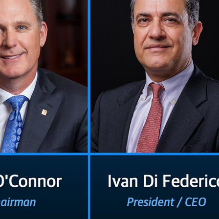
Pesagem móvel
Controle de plantadeira para plantio em fileiras
Controle de semeadeira
Pesagem na semeadura e plantio
Controle de pulverização
Controle de taxa de aplicação
Monitoramento de produtividade
Software e serviços de agricultura
Software de produção de lavouras
Software de produção de ração
Redes GNSS e serviços de correção
Ofertas de posicionamento para fabricantes