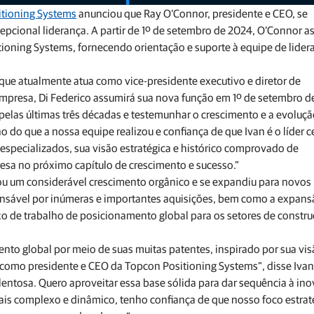
tioning Systems
anunciou que Ray O’Connor, presidente e CEO, se
pcional liderança. A partir de 1º de setembro de 2024, O’Connor a
ioning Systems, fornecendo orientação e suporte à equipe de lider
que atualmente atua como vice-presidente executivo e diretor de
mpresa, Di Federico assumirá sua nova função em 1º de setembro d
 pelas últimas três décadas e testemunhar o crescimento e a evoluç
 do que a nossa equipe realizou e confiança de que Ivan é o líder c
specializados, sua visão estratégica e histórico comprovado de
esa no próximo capítulo de crescimento e sucesso.”
ou um considerável crescimento orgânico e se expandiu para novos
onsável por inúmeras e importantes aquisições, bem como a expans
o de trabalho de posicionamento global para os setores de constru
mento global por meio de suas muitas patentes, inspirado por sua vi
como presidente e CEO da Topcon Positioning Systems”, disse Ivan
entosa. Quero aproveitar essa base sólida para dar sequência à in
s complexo e dinâmico, tenho confiança de que nosso foco estrat