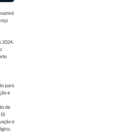
ssumirá
ança
e 2024.
ão
erto
ão para
ção e
são de
 Di
ovação e
égico,