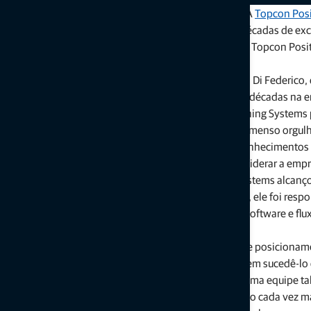
LIVERMORE, Califórnia, EUA. — 19 de agosto de 2024
— A
Topcon Posi
aposentará em setembro de 2025 após mais de três décadas de exce
a função de presidente do conselho administrativo da Topcon Posit
executiva durante este importante ano de transição.
O sucessor de O’Connor como presidente e CEO é Ivan Di Federico, 
estratégia da Topcon Positioning Systems. Após duas décadas na e
“Foi um verdadeiro privilégio liderar a Topcon Positioning Systems
incríveis da empresa”, afirmou Ray O’Connor. “Tenho imenso orgulho
para conduzir a empresa no futuro. Seus profundos conhecimentos e
promoção da inovação o tornam a escolha ideal para liderar a empr
Sob a liderança de O’Connor, a Topcon Positioning Systems alcanç
mercados e linhas de produção. Durante seu mandato, ele foi resp
GNSS, rádios, automação de máquinas e soluções de software e flux
agricultura de precisão.
“Ray fez contribuições significativas para a indústria de posiciona
produto e experiência em aplicação — estou honrado em sucedê-lo 
Federico. “Ray construiu uma empresa excepcional e uma equipe tal
ao crescimento. Conforme navegamos por um mercado cada vez mai