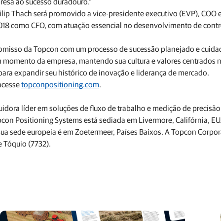
presa ao sucesso duradouro.”
lip Thach será promovido a vice-presidente executivo (EVP), COO 
2018 como CFO, com atuação essencial no desenvolvimento de contr
promisso da Topcon com um processo de sucessão planejado e cuid
om momento da empresa, mantendo sua cultura e valores centrados 
para expandir seu histórico de inovação e liderança de mercado.
 acesse
topconpositioning.com
.
uidora líder em soluções de fluxo de trabalho e medição de precisão
opcon Positioning Systems está sediada em Livermore, Califórnia, E
 Sua sede europeia é em Zoetermeer, Países Baixos. A Topcon Corpor
 Tóquio (7732).