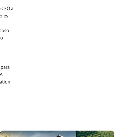
e CFO a
oles
adoso
no
 para
UA
ation