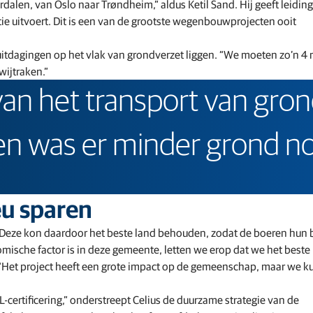
alen, van Oslo naar Trøndheim,” aldus Ketil Sand. Hij geeft leidin
e uitvoert. Dit is een van de grootste wegenbouwprojecten ooit
itdagingen op het vlak van grondverzet liggen. “We moeten zo’n 4 
wijtraken.”
 van het transport van gr
en was er minder grond no
eu sparen
 Deze kon daardoor het beste land behouden, zodat de boeren hun b
sche factor is in deze gemeente, letten we erop dat we het beste
a. “Het project heeft een grote impact op de gemeenschap, maar we 
-certificering,” onderstreept Celius de duurzame strategie van de