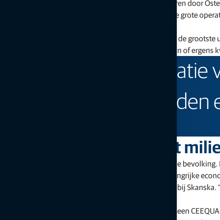
“Het idee was om een goede wegverbinding te realiseren door Osterd
het project namens Skanska, de onderneming die deze grote operati
in Noorwegen.
Volgens Sand betekent de omvang van het project dat de grootste u
kubieke meter grond en gesteente verplaatsen, opslaan of ergens k
“Dankzij de optimalisatie
we minder vaak te rijden 
Karoline Celius, Skanska
Kosten reduceren en het mili
Skanska ontwierp de weg in overleg met de plaatselijke bevolking.
goed konden voortzetten. “Omdat landbouw een belangrijke economi
voor hen overlieten,” aldus Karoline Celius, consultant bij Skansk
de schade wel tot een minimum beperken.”
“Al vroeg in de tenderfase besloten we te streven naar een CEEQUAL