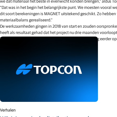
we dat materiaal het beste in evenwicht konden brengen,” aldus T
“Dat was in het begin het belangrijkste punt. We moesten vooral w
dit soort berekeningen is MAGNET uitstekend geschikt. Zo hebben w
materiaalbalans gerealiseerd.”
De werkzaamheden gingen in 2018 van start en zouden oorspronkel
heeft als resultaat gehad dat het project nu drie maanden voorl
het project zo snel vordert, kunnen we in principe de weg eerder op
Artikelen
Verhalen