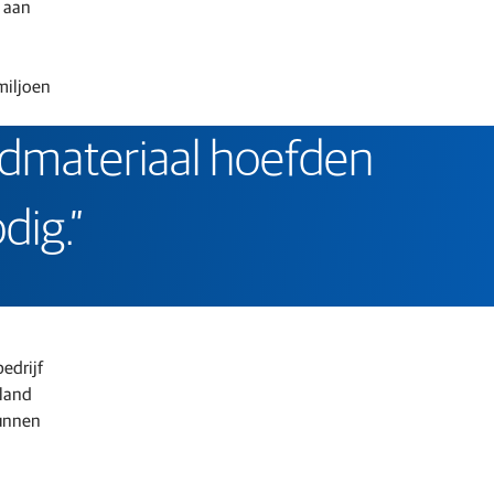
g aan
miljoen
ondmateriaal hoefden
dig.”
edrijf
 land
kunnen