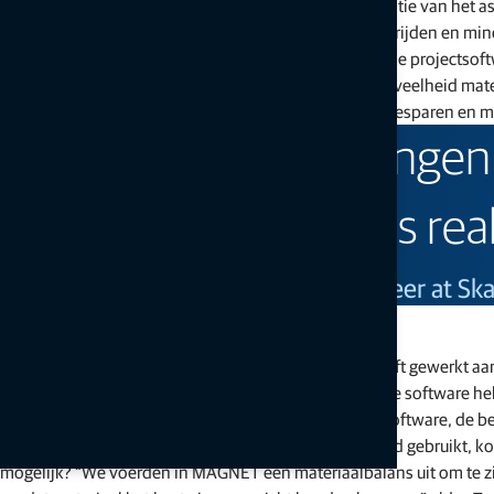
onderneming. “We hebben geïnvesteerd in optimalisatie van het asf
materiaaltransport, zodat we minder vaak hoefden te rijden en mi
Het gebruik van software was hierin essentieel. “Met de projects
een aanzienlijke reductie van zowel kosten als de hoeveelheid mate
ingenieur en collega van Celius. “Zo konden we geld besparen en mi
“Dankzij de berekeninge
grondmateriaalbalans real
Tom Arne Gullord, production engineer at Sk
Voor op schema
Ketil Sand vertelt ons dat hij al eerder met Topcon heeft gewerkt aa
bij. Voor een succesvolle bieding moet je niet alleen de software
We profiteerden van een goede harmonie tussen de software, de be
Doordat de
MAGNET
software al in deze biedfase werd gebruikt, 
mogelijk? “We voerden in MAGNET een materiaalbalans uit om te zi