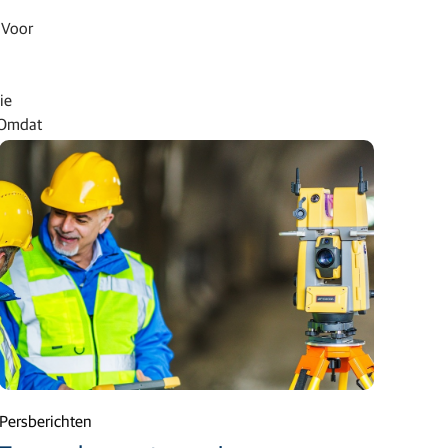
 Voor
ie
“Omdat
op.”
Persberichten