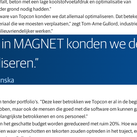
alt, beton met een lage koolstofvoetafdruk en optimalisatie van
nder grond nodig hadden.”
oftware van Topcon konden we dat allemaal optimaliseren. Dat bete
riaal die we moesten verplaatsen,” zegt Tom-Arne Gullord, industri
lieuvriendelijker werken.”
n in MAGNET konden we de
iseren.”
anska
n tender portfolio’s. “Deze keer betrokken we Topcon er al in de beg
 hebben, maar ook de mensen die goed met die software om kunnen g
langrijkste betrokkenen en ons personeel.”
kon het geschatte budget worden gereduceerd met ruim 20%. Hoe wa
en waar overschotten en tekorten zouden optreden in het traject, 