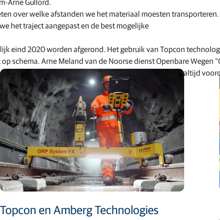
om-Arne Gullord.
eten over welke afstanden we het materiaal moesten transporteren.
e het traject aangepast en de best mogelijke
ijk eind 2020 worden afgerond. Het gebruik van Topcon technolog
oopt op schema. Arne Meland van de Noorse dienst Openbare Wegen 
enen dan gepland, maar verkeersveiligheid staat bij ons altijd voor
Topcon en Amberg Technologies