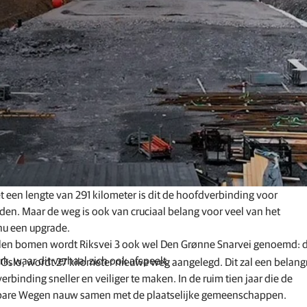
GNSS-netwerken en correctiediensten
Positioneringsaanbiedingen voor fabrikanten
 een lengte van 291 kilometer is dit de hoofdverbinding voor
den. Maar de weg is ook van cruciaal belang voor veel van het
 nu een upgrade.
en bomen wordt Riksvei 3 ook wel Den Grønne Snarvei genoemd: 
, waar dit verhaal zich ook afspeelt.
slo, wordt 27 kilometer nieuwe weg aangelegd. Dit zal een belangr
binding sneller en veiliger te maken. In de ruim tien jaar die de
enbare Wegen nauw samen met de plaatselijke gemeenschappen.