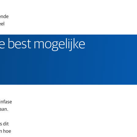
kende
eel
 best mogelijke
infase
aan.
s dit
en hoe