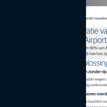
De Topcon full-workflow oplossing levert verbeterde nauwke
10.000 ton per dag: renovatie v
landingsbaan op Brussels Airport
Willemen Infra en Top-Off frezen 10.000 ton per dag om 90% van 
Brussels Airport in slechts vijf dagen te voltooien. Bekijk hier hoe zij
Oplossin
Verzamel data over het wegdek verzamelen zonder rijst
Met SmoothRide kunt u op efficiënte wijze de meest gladde wegen a
frees- of bestratingsworkflow te optimaliseren. Vandaag onderzoek
Problemen met thermische segregatie opsporen voord
Oplossingen voor temperatuurbewaking verbeteren de kwaliteit va
segregatie kunnen voorkomen. Ontdek hoe de real-time gegevensan