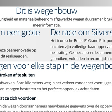
Software voor voederproductie
GNSS-netwerken en correctiediensten
Dit is wegenbouw
Positioneringsaanbiedingen voor fabrikanten
urigheid en materiaalbeheer om afgewerkte wegen duurzamer, bruikb
meer informatie.
an een grote
De race om Silve
Het iconische Britse F1 Grand Prix-po
nachten zijn volledige baanoppervla
deze baanrenovatie op
bestrating. Gespecialiseerde aanne
 dit realiseerden.
gebruiken, voldeden in recordtijd aa
gen voor elke stap in de wegen
roken af te sluiten
fwerken. Scan kilometers weg in het verkeer zonder het voertuig t
en, morgen bestraten en het perfecte oppervlak achterlaten.
at ze zich voordoen
n de wegen door aannemers nauwkeurige gegevens over de oppervlak
alyse van Thermal Mapper het risico op toekomstige defecten aan 