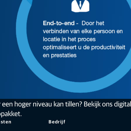
een hoger niveau kan tillen? Bekijk ons digita
opakket.
nsten
Bedrijf