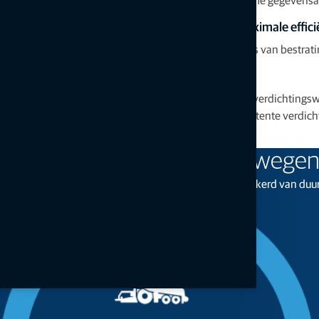
Centraliseer bestratingsgegevens voor maximale effici
Breng menginstallaties, logistiek en prestatiegegevens van bestra
Verdichting optimaliseren
Intelligent Compaction registreert de temperatuur, de verdichting
worden deze live gecoördineerd om overal een consistente verdicht
Uw oplossing vinden
Waarom wegen
Met de oplossingen van Topcon bent u verzekerd van duurz