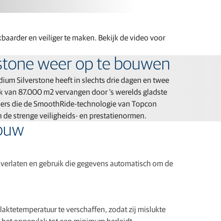
aarder en veiliger te maken. Bekijk de video voor
rstone weer op te bouwen
dium Silverstone heeft in slechts drie dagen en twee
k van 87.000 m2 vervangen door 's werelds gladste
mers die de SmoothRide-technologie van Topcon
n de strenge veiligheids- en prestatienormen.
bouw
e verlaten en gebruik die gegevens automatisch om de
tetemperatuur te verschaffen, zodat zij mislukte
het oppervlak tot een minimum herleidt.