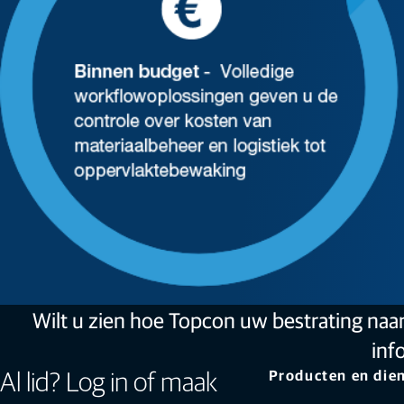
Wilt u zien hoe Topcon uw bestrating naar 
inf
Producten en die
Al lid? Log in of maak