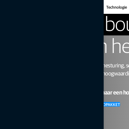
Vo
Bulldozers
Infrastructuur
Precisie Landbouw
Technologie
Beg
Motorgraders
Vervoerders
au
Wegenbou
Mini-grondverzetmachin
bes
Bodemverdichting
Ind
we
Mo
regelen he
Toonaangevende machinesturing, so
efficiënter supergladde, hoogwaard
te leveren.
Wilt u uw wegenbouw naar een hog
DOWNLOAD HET DIGITALE INFOPAKKET