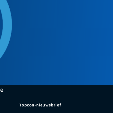
le
Topcon-nieuwsbrief