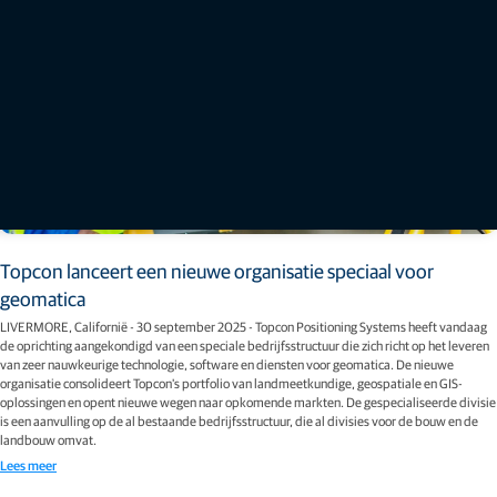
Topcon lanceert een nieuwe organisatie speciaal voor
geomatica
LIVERMORE, Californië - 30 september 2025 - Topcon Positioning Systems heeft vandaag
de oprichting aangekondigd van een speciale bedrijfsstructuur die zich richt op het leveren
van zeer nauwkeurige technologie, software en diensten voor geomatica. De nieuwe
organisatie consolideert Topcon's portfolio van landmeetkundige, geospatiale en GIS-
oplossingen en opent nieuwe wegen naar opkomende markten. De gespecialiseerde divisie
is een aanvulling op de al bestaande bedrijfsstructuur, die al divisies voor de bouw en de
landbouw omvat.
Lees meer