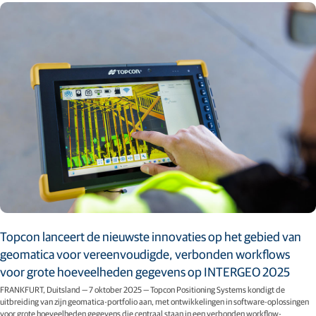
Topcon lanceert de nieuwste innovaties op het gebied van
geomatica voor vereenvoudigde, verbonden workflows
voor grote hoeveelheden gegevens op INTERGEO 2025
FRANKFURT, Duitsland — 7 oktober 2025 — Topcon Positioning Systems kondigt de
uitbreiding van zijn geomatica-portfolio aan, met ontwikkelingen in software-oplossingen
voor grote hoeveelheden gegevens die centraal staan in een verbonden workflow-