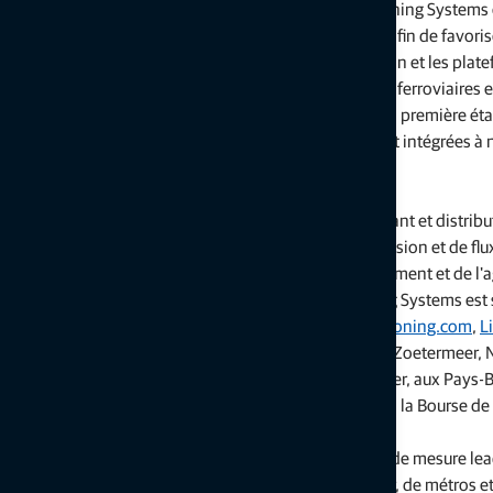
LIVERMORE, Californie
— 21 mai 2025 — Topcon Positioning Systems
Technologies Ltd amorcent une étroite collaboration afin de favoris
l'interopérabilité entre les solutions de capteurs Topcon et les plat
logicielles et matérielles Armbeg pour les applications ferroviaires e
construction de tunnels. Cette collaboration marque la première ét
processus visant à proposer des solutions entièrement intégrées à n
communs.
À propos de Topcon Positioning Systems
Topcon Positioning Systems est un concepteur, fabricant et distribu
l'industrie en matière de solutions de mesures de précision et de flux
pour les secteurs de la construction, du géopositionnement et de l'a
le monde entier. Le siège social de Topcon Positioning Systems est 
Livermore en Californie, aux États-Unis. (
topconpositioning.com
,
L
Facebook
,
Instagram
). 9 Its European head office is in Zoetermeer,
lock_outline Son siège européen se trouve à Zoetermeer, aux Pays-
Corporation (topcon.com), fondée en 1932, est cotée à la Bourse de
À propos d'Amberg Technologies
Armbeg Technologies est un fournisseur de solutions de mesure lea
secteur de la construction de routes, de chemins de fer, de métros e