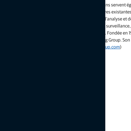
d'infrastructures en surface et souterraines. Ces solutions servent 
l'inspection et la surveillance des infrastructures linéaires existante
d'utilisation. L'entreprise fournit également des outils d'analyse et 
des fins de topographie, de détection, de mesure et de surveillance,
les flux de travail soient plus sûrs, efficaces et durables. Fondée en
Technologies et une filiale détenue à 100 % par Amberg Group. Son 
situe en Suisse. (
ambergtechnologies.com
,
amberggroup.com
)
# # #
Contacts presse:
Staci Fitzgerald
Topcon Positioning Systems
corpcomm@topcon.com
+1 925-245-8610
Lee Hannan
Amberg Technologies
lhannan@amberg.ch
Articles connexes