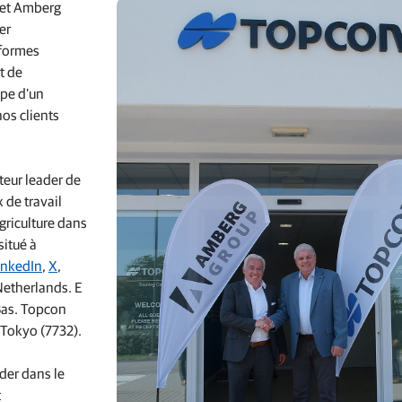
 et Amberg
Services de correction et réseaux GNSS
er
Positionnement des offres pour les fabricants
eformes
t de
ape d'un
os clients
teur leader de
 de travail
griculture dans
situé à
inkedIn
,
X
,
 Netherlands. E
Bas. Topcon
 Tokyo (7732).
der dans le
t