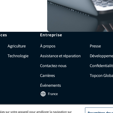
ices
Entreprise
Agriculture
À propos
Presse
Technologie
Assistance et réparation
Développeme
Contactez-nous
Confidentiali
Carrières
Topcon Globa
Événements
language
France
ies sur votre appareil pour améliorer la navigation sur
Paramètres des 