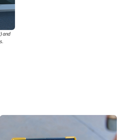
t) and
s.