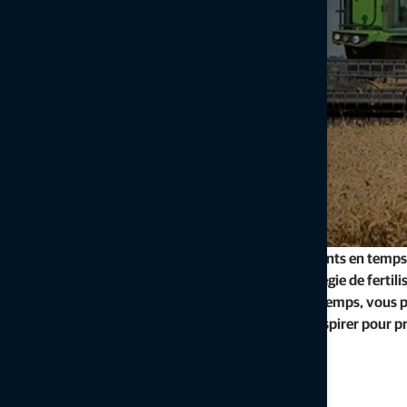
Avez-vous déjà pensé à la cartographie des rendements en temps r
vous saurez dès la récolte des céréales si votre stratégie de fertili
protection des cultures a porté ses fruits. En même temps, vous 
des cartes de rendement en temps réel et vous en inspirer pour p
décisions concernant les cultures.