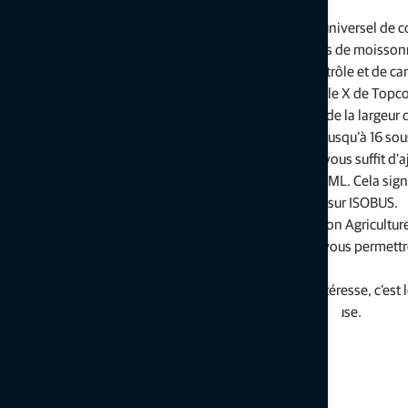
Tout cela est possible grâce à YieldTrakk, un système universel de
intégrées, YieldTrakk s'adapte à la plupart des modèles de moisson
bénéficiez d'une solution dernier cri en matière de contrôle et de c
Intégré au système d'exploitation Horizon sur la console X de Topc
sont ensuite cartographiées. Le contrôle automatique de la largeur
par le contrôle et le suivi de la largeur et de la surface (jusqu’à 1
YieldTrakk YM-1, la console X et un capteur optique, il vous suffit d
Important : YieldTrakk utilise la norme du secteur ISOXML. Cela sign
marché capables de traiter les données de rendement sur ISOBUS.
Toutes les données peuvent être exportées vers (Topcon Agriculture
exporter les données au format de fichier Shape pour vous permettre d
ne prendrait pas en charge le format ISOXML.
Si la cartographie de rendement en temps réel vous intéresse, c'est 
votre système
YieldTrakk
sur votre moissonneuse-batteuse.
Articles connexes