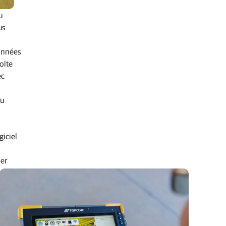
u
us
données
olte
ec
du
giciel
ler