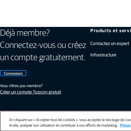
Produits et serv
Déjà membre?
Contactez un expert
Connectez-vous ou créez
Infrastructure
un compte gratuitement.
Connexion
Vous n’êtes pas membre?
Créer un compte Topcon gratuit
En cliquant sur « Accepter tous les cookies », vous acceptez le stockage de cook
Conditions Générales de Vente
|
Conditions générales d'utilisation (UE)
|
Conditions d'utilisa
le site, analyser son utilisation et contribuer à nos efforts de marketing.
Privac
©Copyright Topcon 2026. Tous droits réservés