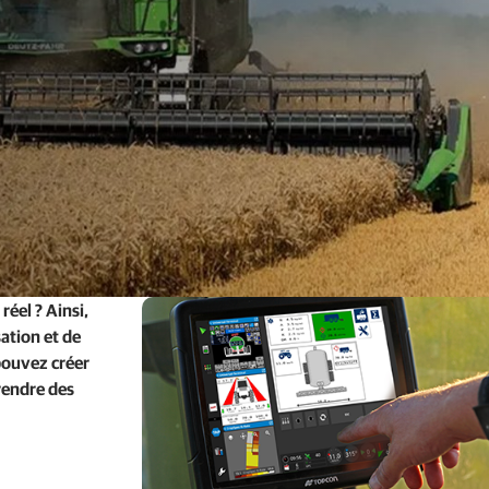
Services de correction et réseaux GNSS
Positionnement des offres pour les fabricants
éel ? Ainsi,
sation et de
pouvez créer
rendre des