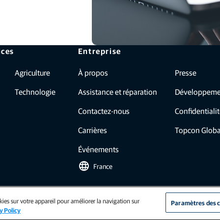
ices
Entreprise
Agriculture
À propos
Presse
Technologie
Assistance et réparation
Développeme
Contactez-nous
Confidentiali
Carrières
Topcon Globa
Événements
language
France
ies sur votre appareil pour améliorer la navigation sur
Paramètres des 
tion (UE - Ag)
|
ISO-9001
|
Code de conduite
y Policy