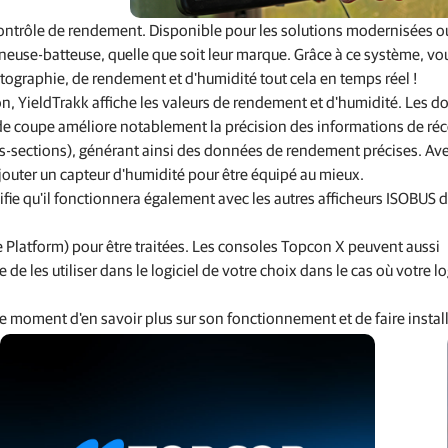
 contrôle de rendement. Disponible pour les solutions modernisées o
neuse-batteuse, quelle que soit leur marque. Grâce à ce système, vo
artographie, de rendement et d'humidité tout cela en temps réel !
on, YieldTrakk affiche les valeurs de rendement et d'humidité. Les 
 de coupe améliore notablement la précision des informations de réc
6 sous-sections), générant ainsi des données de rendement précises. Av
'ajouter un capteur d'humidité pour être équipé au mieux.
ifie qu'il fonctionnera également avec les autres afficheurs ISOBUS 
 Platform) pour être traitées. Les consoles Topcon X peuvent aussi
e les utiliser dans le logiciel de votre choix dans le cas où votre lo
le moment d'en savoir plus sur son fonctionnement et de faire instal