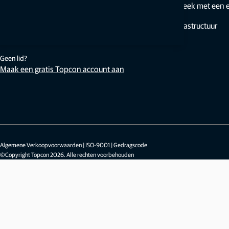
Spreek met een 
een account aan.
Infrastructuur
Aanmelden
Geen lid?
Maak een gratis Topcon account aan
Algemene Verkoopvoorwaarden
|
ISO-9001
|
Gedragscode
©Copyright Topcon 2026. Alle rechten voorbehouden