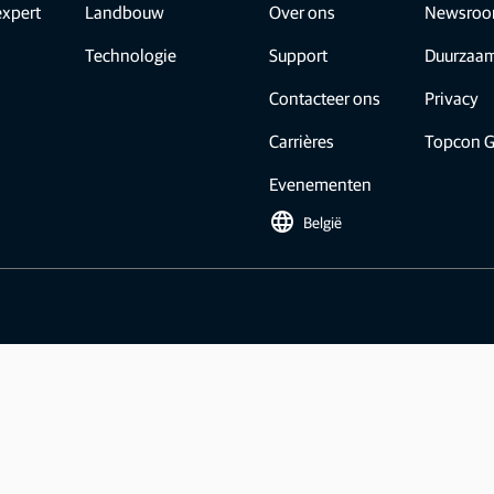
expert
Landbouw
Over ons
Newsro
GNSS-netwerken en correctiediensten
Positioneringsaanbiedingen voor fabrikanten
Technologie
Support
Duurzaa
Contacteer ons
Privacy
Carrières
Topcon G
Evenementen
language
België