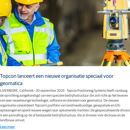
Topcon lanceert een nieuwe organisatie speciaal voor
geomatica
LIVERMORE, Californië - 30 september 2025 - Topcon Positioning Systems heeft vandaag
de oprichting aangekondigd van een speciale bedrijfsstructuur die zich richt op het leveren
van zeer nauwkeurige technologie, software en diensten voor geomatica. De nieuwe
organisatie consolideert Topcon's portfolio van landmeetkundige, geospatiale en GIS-
oplossingen en opent nieuwe wegen naar opkomende markten. De gespecialiseerde divisie
is een aanvulling op de al bestaande bedrijfsstructuur, die al divisies voor de bouw en de
landbouw omvat.
Lees meer