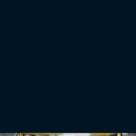
Bij de FC-5000 van Topcon draait alles om gebruiksvriendelijkheid en robuuste
betrouwbaarheid. De heldere alpenzon was geen probleem voor het 7-inch scherm, dat
zelfs in direct zonlicht leesvriendelijk is. Met de waterdichte behuizing en krasbestendige
laag is dit de juiste keuze voor een ruw terrein en onvoorspelbaar weer in de bergen.
Bronnen:
Over de gletsjer zelf
https://refuge-les-estagnous.com/en/home/the-mont-valier/arcouzan-glacier/
https://www.ariege.com/decouvrir-ariege/geologie/glacier-du-valier
Achtergrondinformatie over gletsjers
https://www.nps.gov/articles/glacier-monitoring-
techniques.htm#:~:text=Long%2Dterm%20monitoring%20of%20glacier,%2C%20regio
Related articles