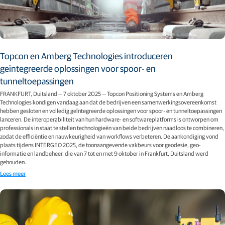
Topcon en Amberg Technologies introduceren
geïntegreerde oplossingen voor spoor- en
tunneltoepassingen
FRANKFURT, Duitsland — 7 oktober 2025 — Topcon Positioning Systems en Amberg
Technologies kondigen vandaag aan dat de bedrijven een samenwerkingsovereenkomst
hebben gesloten en volledig geïntegreerde oplossingen voor spoor- en tunneltoepassingen
lanceren. De interoperabiliteit van hun hardware- en softwareplatforms is ontworpen om
professionals in staat te stellen technologieën van beide bedrijven naadloos te combineren,
zodat de efficiëntie en nauwkeurigheid van workflows verbeteren. De aankondiging vond
plaats tijdens INTERGEO 2025, de toonaangevende vakbeurs voor geodesie, geo-
informatie en landbeheer, die van 7 tot en met 9 oktober in Frankfurt, Duitsland werd
gehouden.
Lees meer